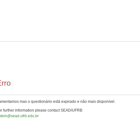
rro
amentamos mas o questionário está expirado e não mais disponível.
r further information please contact SEAD/UFRB:
utein@sead.ufrb.edu.br