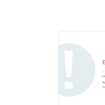
E
L
Fo
n