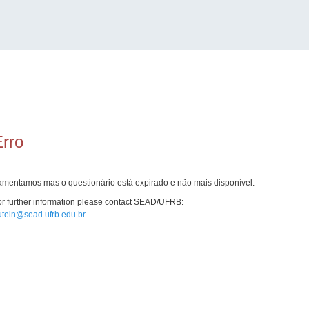
rro
amentamos mas o questionário está expirado e não mais disponível.
r further information please contact SEAD/UFRB:
utein@sead.ufrb.edu.br