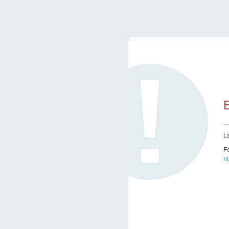
E
L
Fo
n